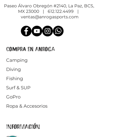
Paseo Álvaro Obregón #2140, La Paz, BCS,
MX 23000 |
612.122.4499
|
ventas@anrogasports.com
COMPRA EN ANROGA
Camping
Diving
Fishing
Surf & SUP
GoPro
Ropa & Accesorios
INFORMACIÓN