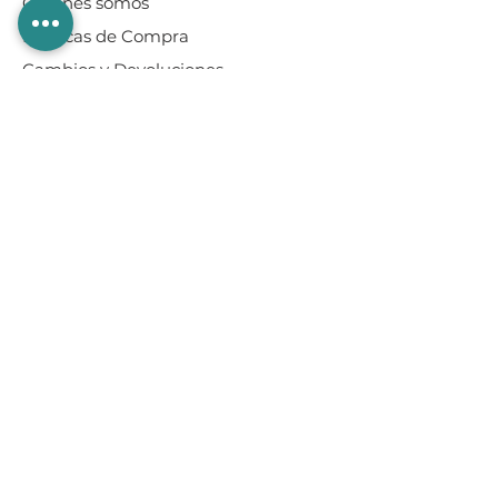
Quiénes somos
Políticas de Compra
Cambios y Devoluciones
Formas de Pago
Envíos
Guía de Tallas
Servicio al Cliente
Facturación
Preguntas Frecuentes
Ventas por
Mayoreo
Términos y Condiciones
Aviso de Privacidad
Contacto