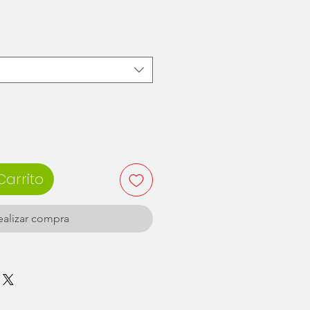
recio
Carrito
ealizar compra