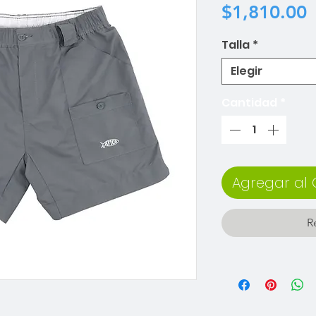
P
$1,810.00
Talla
*
Elegir
Cantidad
*
Agregar al 
R