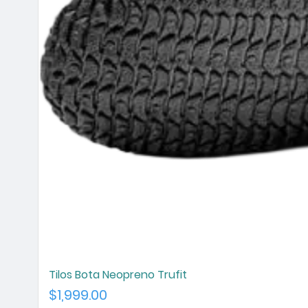
Tilos Bota Neopreno Trufit
Precio
$1,999.00