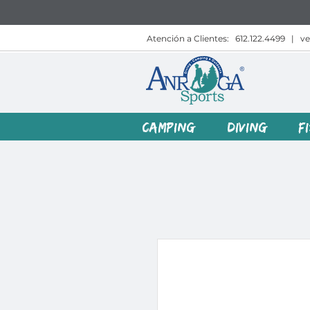
Atención a Clientes:
612.122.4499
|
v
CAMPING
DIVING
F