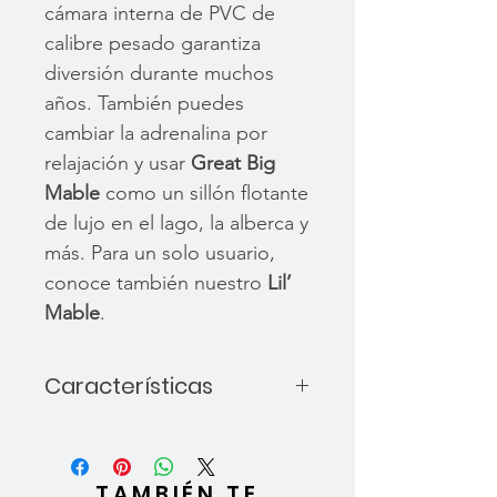
cámara interna de PVC de
calibre pesado garantiza
diversión durante muchos
años. También puedes
cambiar la adrenalina por
relajación y usar
Great Big
Mable
como un sillón flotante
de lujo en el lago, la alberca y
más. Para un solo usuario,
conoce también nuestro
Lil’
Mable
.
Características
Acolchonado:
Asientos con
almohadillas de espuma
suave para un viaje cómodo
TAMBIÉN TE