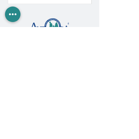
Paseo Álvaro Obregón #2140, La Paz, BCS,
MX 23000 |
612.122.4499
|
ventas@anrogasports.com
COMPRA EN ANROGA
Camping
Diving
Fishing
Surf & SUP
GoPro