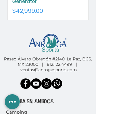
Generator
Chameleon
Precio
Precio
$42,999.00
$42,999.00
Paseo Álvaro Obregón #2140, La Paz, BCS,
MX 23000 |
612.122.4499
|
ventas@anrogasports.com
COMPRA EN ANROGA
Camping
Diving
Fishing