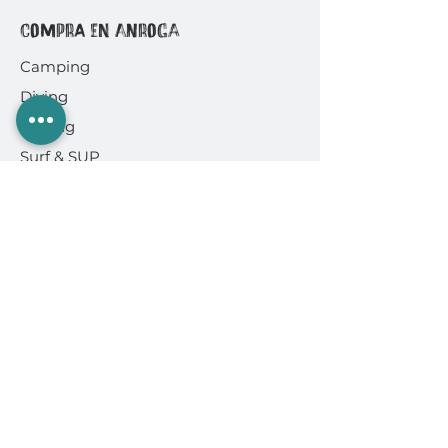
COMPRA EN ANROGA
Camping
Diving
Fishing
Surf & SUP
GoPro
Ropa & Accesorios
INFORMACIÓN
Quiénes somos
Políticas de Compra
Cambios y Devoluciones
Formas de Pago
Envíos