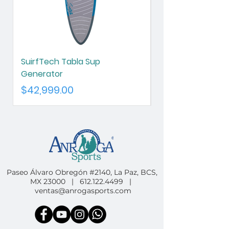
SuirfTech Tabla Sup
SurfTech Tabla S
Generator
Chameleon
Precio
Precio
$42,999.00
$42,999.00
Paseo Álvaro Obregón #2140, La Paz, BCS,
MX 23000 |
612.122.4499
|
ventas@anrogasports.com