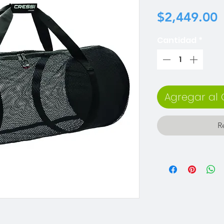
P
$2,449.00
Cantidad
*
Agregar al 
R