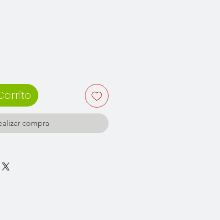
recio
Carrito
ealizar compra