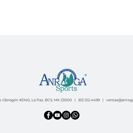
o Obregón #2140, La Paz, BCS, MX 23000 | 612.122.4499 |
ventas@anrog