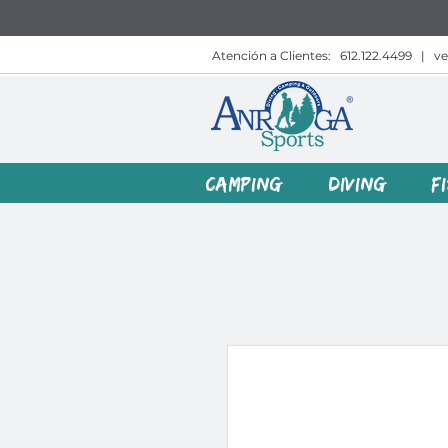
Atención a Clientes:
612.122.4499
|
v
CAMPING
DIVING
F