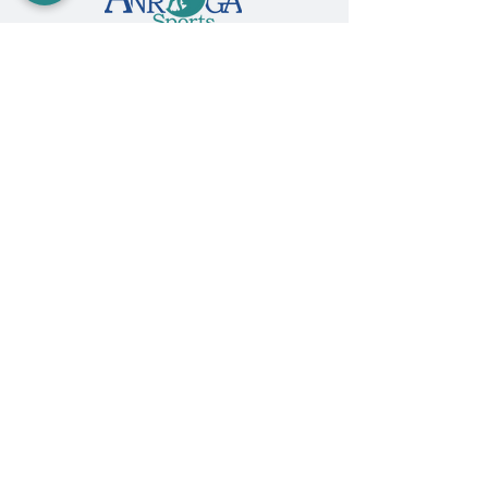
Paseo Álvaro Obregón #2140, La Paz, BCS,
MX 23000 |
612.122.4499
|
ventas@anrogasports.com
COMPRA EN ANROGA
Camping
Diving
Fishing
Surf & SUP
GoPro
Ropa & Accesorios
INFORMACIÓN