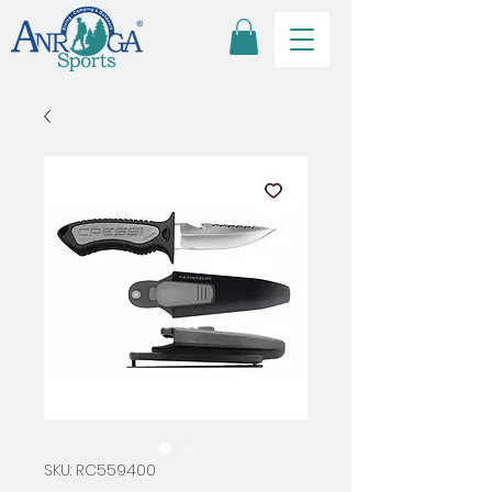
SKU: RC559400