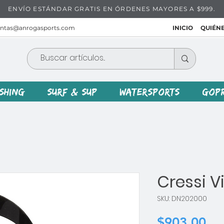
ENVÍO ESTÁNDAR GRATIS EN ÓRDENES MAYORES A $999.
entas@anrogasports.com
INICIO
QUIÉN
ISHING
SURF & SUP
WATERSPORTS
GOP
Cressi V
SKU: DN202000
Pr
$903.00