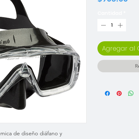
Cantidad
*
Agregar al 
R
mica de diseño diáfano y