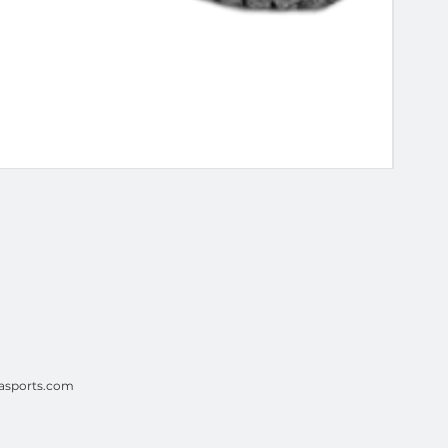
Tilo
Pre
$1,7
asports.com