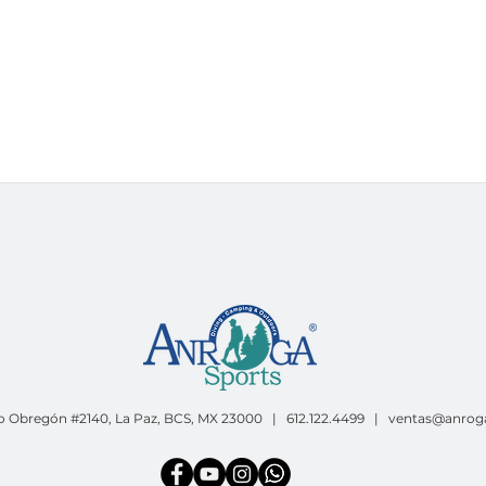
o Obregón #2140, La Paz, BCS, MX 23000 | 612.122.4499 |
ventas@anrog