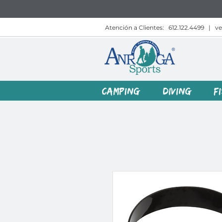
Atención a Clientes:
612.122.4499
|
v
CAMPING
DIVING
F