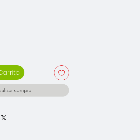
recio
Carrito
ealizar compra