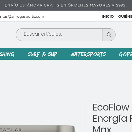
ENVÍO ESTÁNDAR GRATIS EN ÓRDENES MAYORES A $999.
entas@anrogasports.com
INICIO
QUIÉN
ISHING
SURF & SUP
WATERSPORTS
GOP
EcoFlow 
Energía P
Max