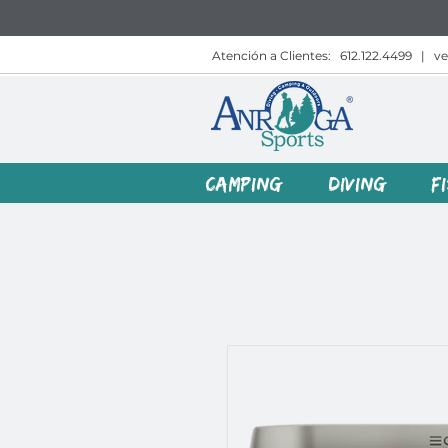
Atención a Clientes:
612.122.4499
|
v
CAMPING
DIVING
F