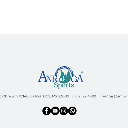
o Obregón #2140, La Paz, BCS, MX 23000 | 612.122.4499 |
ventas@anrog