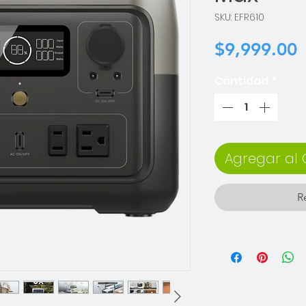
SKU: EFR610
P
$9,999.00
Cantidad
*
Agregar al 
R