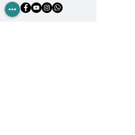
COMPRA EN ANROGA
Camping
Diving
Fishing
Surf & SUP
GoPro
Ropa & Accesorios
INFORMACIÓN
Quiénes somos
Políticas de Compra
Cambios y Devoluciones