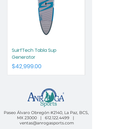
SuirfTech Tabla Sup
SurfTech Tabla S
Generator
Chameleon
Precio
Precio
$42,999.00
$42,999.00
Paseo Álvaro Obregón #2140, La Paz, BCS,
MX 23000 |
612.122.4499
|
ventas@anrogasports.com