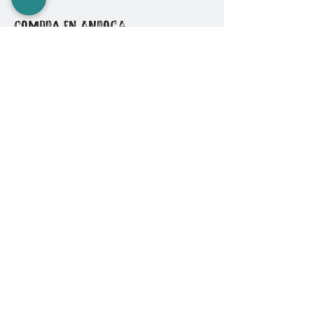
COMPRA EN ANROGA
Camping
Diving
Fishing
Surf & SUP
GoPro
Ropa & Accesorios
INFORMACIÓN
Quiénes somos
Políticas de Compra
Cambios y Devoluciones
Formas de Pago
Envíos