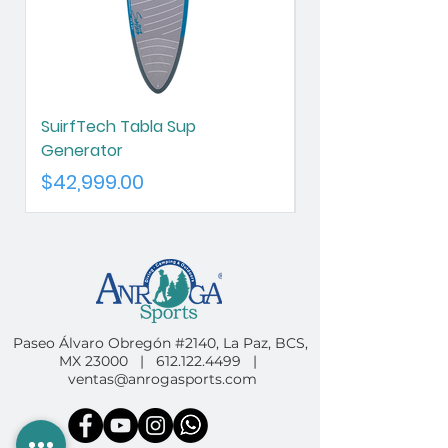
SuirfTech Tabla Sup
SurfTech Tabla S
Generator
Chameleon
Precio
Precio
$42,999.00
$42,999.00
Paseo Álvaro Obregón #2140, La Paz, BCS,
MX 23000 |
612.122.4499
|
ventas@anrogasports.com