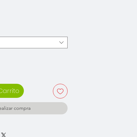
recio
Carrito
ealizar compra