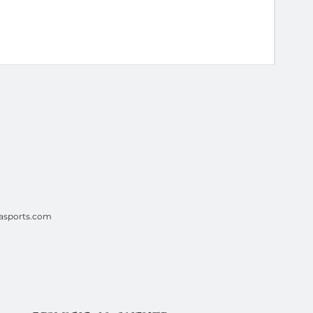
Surf
Pre
$42
asports.com