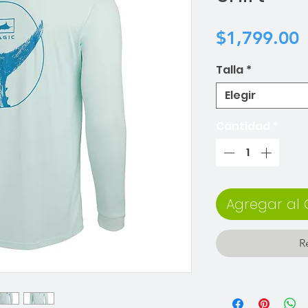
P
$1,799.00
Talla
*
Elegir
Cantidad
*
Agregar al 
R