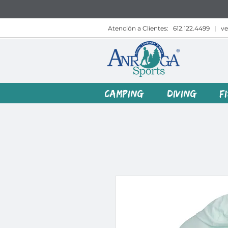
Atención a Clientes:
612.122.4499
|
v
CAMPING
DIVING
F