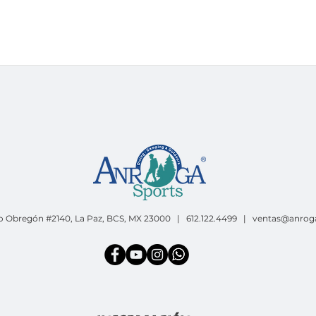
o Obregón #2140, La Paz, BCS, MX 23000 | 612.122.4499 |
ventas@anrog