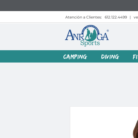
Atención a Clientes:
612.122.4499
|
v
CAMPING
DIVING
F