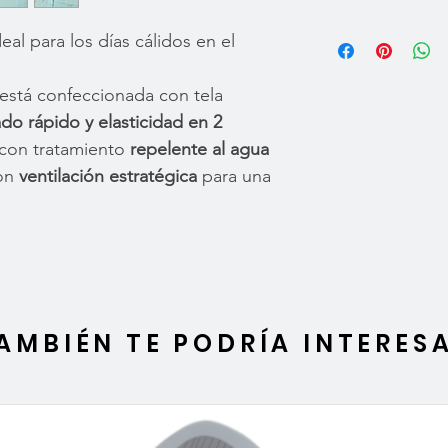
50+ UPF Protect
eal para los días cálidos en el
Ultralight Fabric
2-Way Stretch
 está confeccionada con tela
Water & Stain R
Recycled Fabri
ado rápido y elasticidad en 2
Attached lens cl
 con tratamiento
repelente al agua
Material:
100% R
con
ventilación estratégica
para una
AMBIÉN TE PODRÍA INTERES