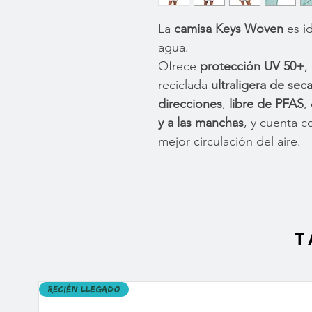
La
camisa Keys Woven
es id
agua.
Ofrece
protección UV 50+
,
reciclada
ultraligera de sec
direcciones
,
libre de PFAS
,
y a las manchas
, y cuenta 
mejor circulación del aire.
T
Recién llegado