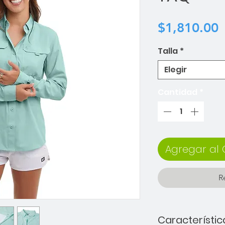
P
$1,810.00
Talla
*
Elegir
Cantidad
*
Agregar al 
R
Característic