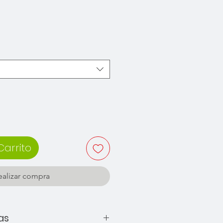
recio
Carrito
ealizar compra
as