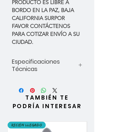
PRODUCTO ES LIBRE A
BORDO EN LA PAZ, BAJA
CALIFORNIA SURPOR
FAVOR CONTÁCTENOS
PARA COTIZAR ENVÍO A SU
CIUDAD.
Especificaciones
Técnicas
Tipo:
Kayak recreativo sit-on-
top
Capacidad:
1 adulto
TAMBIÉN TE
Longitud:
266.7 cm (8'9")
PODRÍA INTERESAR
Ancho:
69 cm
Altura:
23.7 cm
Peso:
17.6 kg
Recién llegado
Recién llegado
Capacidad máxima de