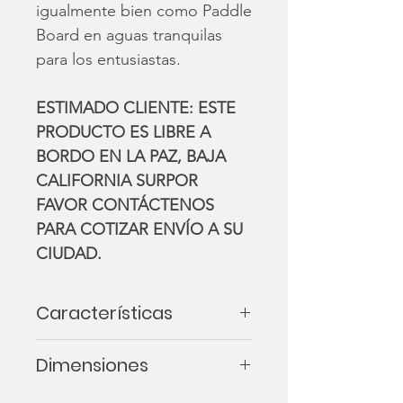
igualmente bien como Paddle
Board en aguas tranquilas
para los entusiastas.
ESTIMADO CLIENTE: ESTE
PRODUCTO ES LIBRE A
BORDO EN LA PAZ, BAJA
CALIFORNIA SURPOR
FAVOR CONTÁCTENOS
PARA COTIZAR ENVÍO A SU
CIUDAD.
Características
Características:
Dimensiones
Almohadilla de cubierta 3/4
Cajas de quilla Futures
9'8" x 29" x 4.8" - 132L