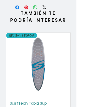
Asa de transporte
Construcción sostenible
Madera
TAMBIÉN TE
Construcción duradera
PODRÍA INTERESAR
Recién llegado
Recién llegado
SuirfTech Tabla Sup
SurfTech Tabla S