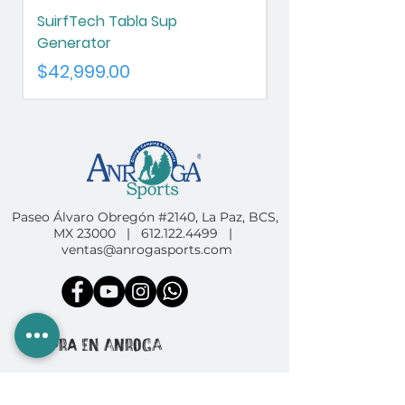
SuirfTech Tabla Sup
SurfTech Tabla S
Generator
Chameleon
Precio
Precio
$42,999.00
$42,999.00
Paseo Álvaro Obregón #2140, La Paz, BCS,
MX 23000 |
612.122.4499
|
ventas@anrogasports.com
COMPRA EN ANROGA
Camping
Diving