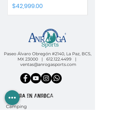
Precio
Precio
$42,999.00
$42,999.00
Paseo Álvaro Obregón #2140, La Paz, BCS,
MX 23000 |
612.122.4499
|
ventas@anrogasports.com
COMPRA EN ANROGA
Camping
Diving
Fishing