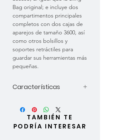
Bag original; e incluye dos
compartimentos principales
completos con dos cajas de
aparejos de tamaño 3600, así
como otros bolsillos y
soportes retráctiles para
guardar sus herramientas más
pequeñas.
Características
Incluye dos cajas de
aparejos Plano 3600 en la
bolsa.
TAMBIÉN TE
Dos compartimentos
PODRÍA INTERESAR
principales.
La bolsa gira hacia delante