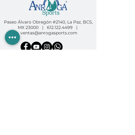
Paseo Álvaro Obregón #2140, La Paz, BCS,
MX 23000 |
612.122.4499
|
ventas@anrogasports.com
COMPRA EN ANROGA
Camping
Diving
Fishing
Surf & SUP
GoPro
Ropa & Accesorios