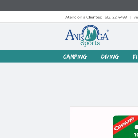
Atención a Clientes:
612.122.4499
|
v
CAMPING
DIVING
F