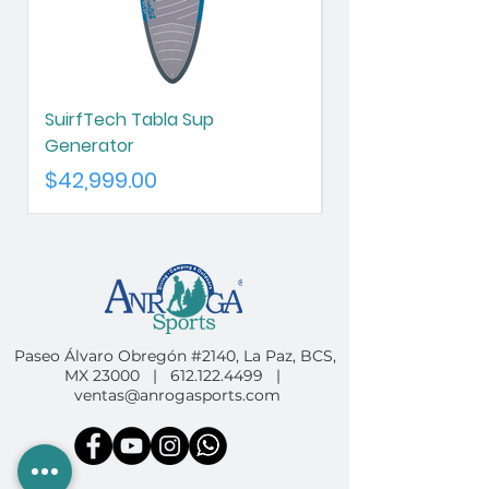
SuirfTech Tabla Sup
SurfTech Tabla S
Generator
Chameleon
Precio
Precio
$42,999.00
$42,999.00
Paseo Álvaro Obregón #2140, La Paz, BCS,
MX 23000 |
612.122.4499
|
ventas@anrogasports.com