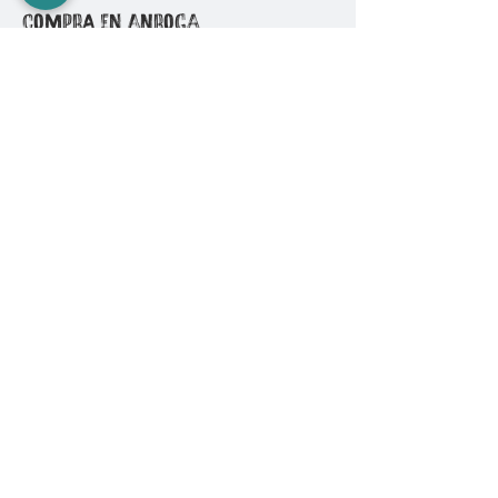
COMPRA EN ANROGA
Camping
Diving
Fishing
Surf & SUP
GoPro
Ropa & Accesorios
INFORMACIÓN
Quiénes somos
Políticas de Compra
Cambios y Devoluciones
Formas de Pago
Envíos