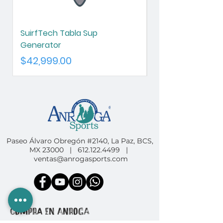
SuirfTech Tabla Sup
SurfTech Tabla S
Generator
Chameleon
Precio
Precio
$42,999.00
$42,999.00
Paseo Álvaro Obregón #2140, La Paz, BCS,
MX 23000 |
612.122.4499
|
ventas@anrogasports.com
COMPRA EN ANROGA