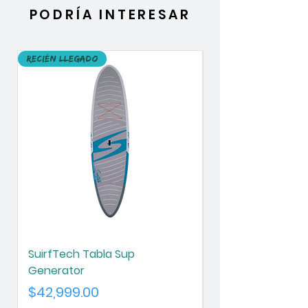
PODRÍA INTERESAR
Recién llegado
Recién llegado
SuirfTech Tabla Sup
SurfTech Tabla S
Generator
Chameleon
Precio
Precio
$42,999.00
$42,999.00