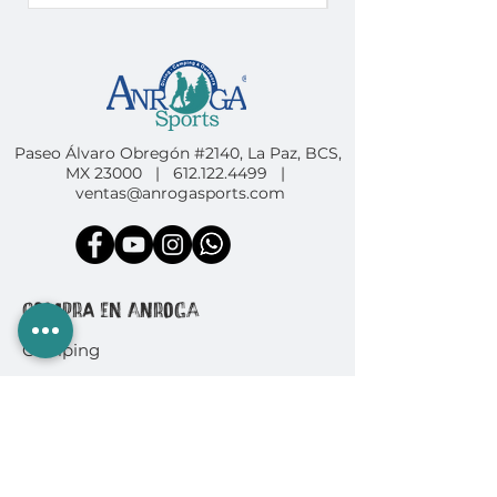
Paseo Álvaro Obregón #2140, La Paz, BCS,
MX 23000 |
612.122.4499
|
ventas@anrogasports.com
COMPRA EN ANROGA
Camping
Diving
Fishing
Surf & SUP
GoPro