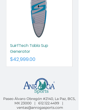
SuirfTech Tabla Sup
SurfTech Tabla S
Generator
Chameleon
Precio
Precio
$42,999.00
$42,999.00
Paseo Álvaro Obregón #2140, La Paz, BCS,
MX 23000 |
612.122.4499
|
ventas@anrogasports.com