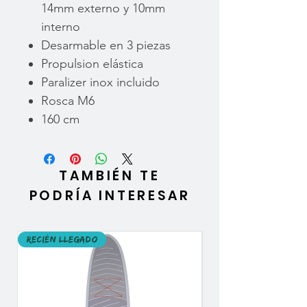
14mm externo y 10mm
interno
Desarmable en 3 piezas
Propulsion elástica
Paralizer inox incluido
Rosca M6
160 cm
TAMBIÉN TE
PODRÍA INTERESAR
Recién llegado
Recién llegado