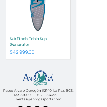
SuirfTech Tabla Sup
SurfTech Tabla S
Generator
Chameleon
Precio
Precio
$42,999.00
$42,999.00
Paseo Álvaro Obregón #2140, La Paz, BCS,
MX 23000 |
612.122.4499
|
ventas@anrogasports.com