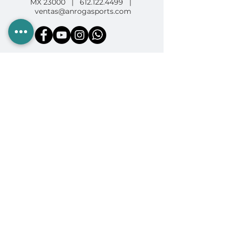
MX 23000 |
612.122.4499
|
ventas@anrogasports.com
COMPRA EN ANROGA
Camping
Diving
Fishing
Surf & SUP
GoPro
Ropa & Accesorios
INFORMACIÓN
Quiénes somos
Políticas de Compra