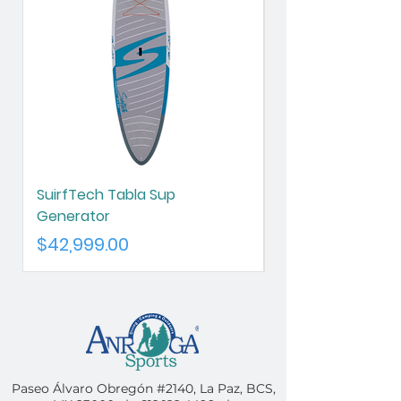
SuirfTech Tabla Sup
SurfTech Tabla S
Generator
Chameleon
Precio
Precio
$42,999.00
$42,999.00
Paseo Álvaro Obregón #2140, La Paz, BCS,