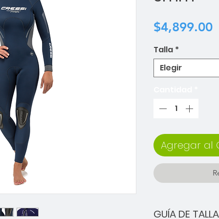
P
$4,899.00
Talla
*
Elegir
Cantidad
*
Agregar al 
R
GUÍA DE TALL