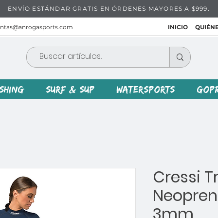
ENVÍO ESTÁNDAR GRATIS EN ÓRDENES MAYORES A $999.
entas@anrogasports.com
INICIO
QUIÉN
ISHING
SURF & SUP
WATERSPORTS
GOP
Cressi T
Neopren
3mm