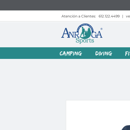
Atención a Clientes:
612.122.4499
|
v
CAMPING
DIVING
F