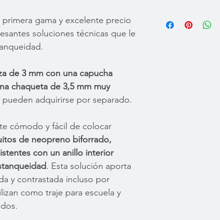
 primera gama y excelente precio
TALL
PESO
A
kg
esantes soluciones técnicas que le
tanqueidad.
XS
47-
a de 3 mm con una capucha
52
una chaqueta de 3,5 mm muy
S
53-
 pueden adquirirse por separado.
58
e cómodo y fácil de colocar
M
59-
64
itos de neopreno biforrado,
istentes con un anillo interior
L
64-
estanqueidad
. Esta solución aporta
70
ada y contrastada incluso por
XL
70-
lizan como traje para escuela y
80
ados.