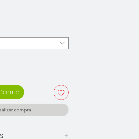
recio
Carrito
ealizar compra
AS