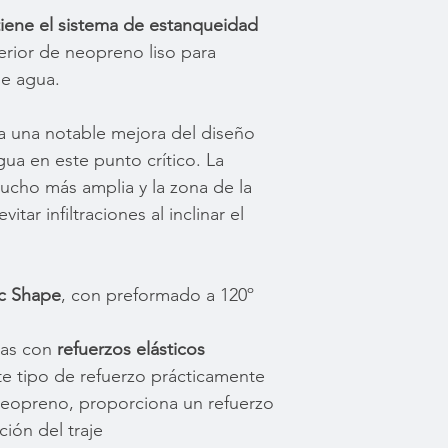
tiene el sistema de estanqueidad
erior de neopreno liso para
de agua.
ta una notable mejora del diseño
ua en este punto crítico. La
ucho más amplia y la zona de la
tar infiltraciones al inclinar el
c Shape
, con preformado a 120º
ras con
refuerzos elásticos
te tipo de refuerzo prácticamente
l neopreno, proporciona un refuerzo
ación del traje