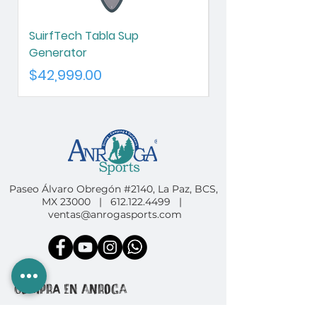
SuirfTech Tabla Sup
SurfTech Tabla S
Generator
Chameleon
Precio
Precio
$42,999.00
$42,999.00
Paseo Álvaro Obregón #2140, La Paz, BCS,
MX 23000 |
612.122.4499
|
ventas@anrogasports.com
COMPRA EN ANROGA
Camping