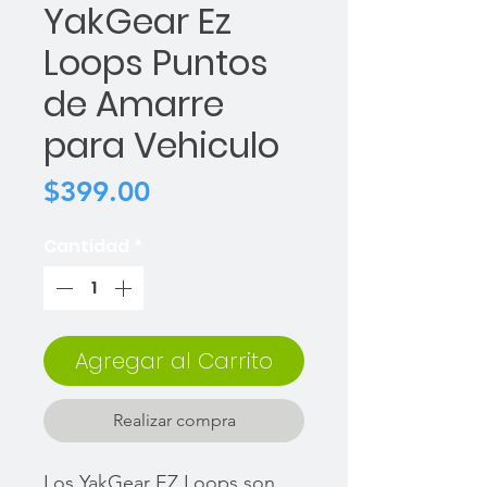
YakGear Ez
Loops Puntos
de Amarre
para Vehiculo
Precio
$399.00
Cantidad
*
Agregar al Carrito
Realizar compra
Los YakGear EZ Loops son