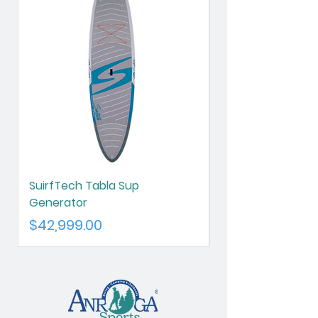
SuirfTech Tabla Sup
SurfTech Tabla S
Generator
Chameleon
Precio
Precio
$42,999.00
$42,999.00