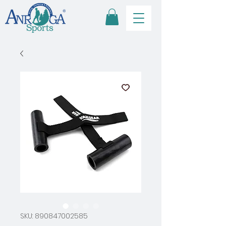
SKU: 890847002585