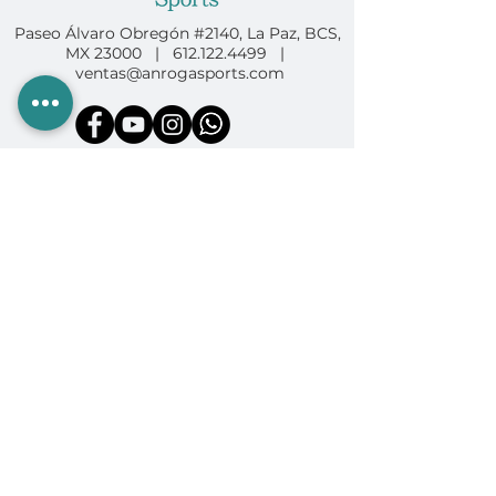
Paseo Álvaro Obregón #2140, La Paz, BCS,
MX 23000 |
612.122.4499
|
ventas@anrogasports.com
COMPRA EN ANROGA
Camping
Diving
Fishing
Surf & SUP
GoPro
Ropa & Accesorios
INFORMACIÓN