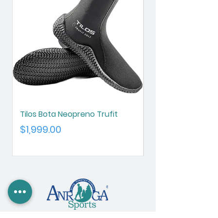
Tilos Bota Neopreno Trufit
Tilos Botin Neopre
3mm
Precio
$1,999.00
Precio
$1,700.00