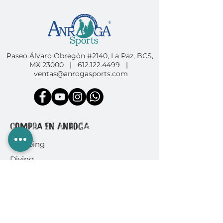
Paseo Álvaro Obregón #2140, La Paz, BCS,
MX 23000 |
612.122.4499
|
ventas@anrogasports.com
COMPRA EN ANROGA
Camping
Diving
Fishing
Surf & SUP
GoPro
Ropa & Accesorios