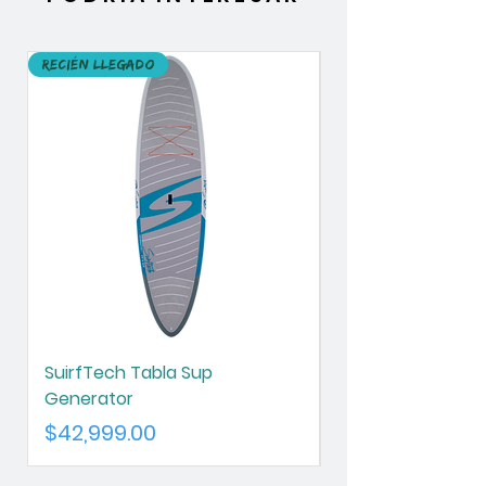
Recién llegado
Recién llegado
SuirfTech Tabla Sup
SurfTech Tabla S
Generator
Chameleon
Precio
Precio
$42,999.00
$42,999.00