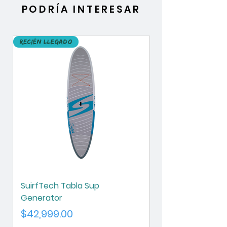
PODRÍA INTERESAR
Recién llegado
Recién llegado
SuirfTech Tabla Sup
SurfTech Tabla S
Generator
Chameleon
Precio
Precio
$42,999.00
$42,999.00