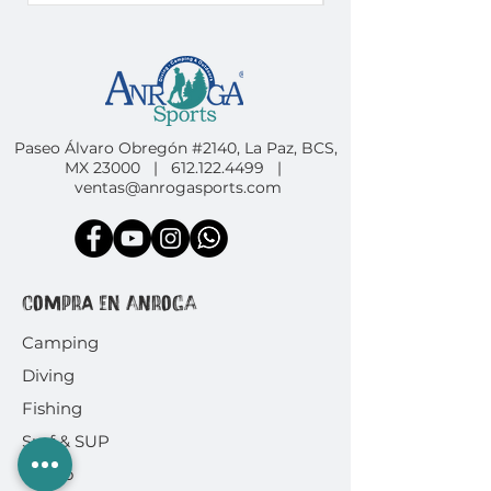
Paseo Álvaro Obregón #2140, La Paz, BCS,
MX 23000 |
612.122.4499
|
ventas@anrogasports.com
COMPRA EN ANROGA
Camping
Diving
Fishing
Surf & SUP
GoPro