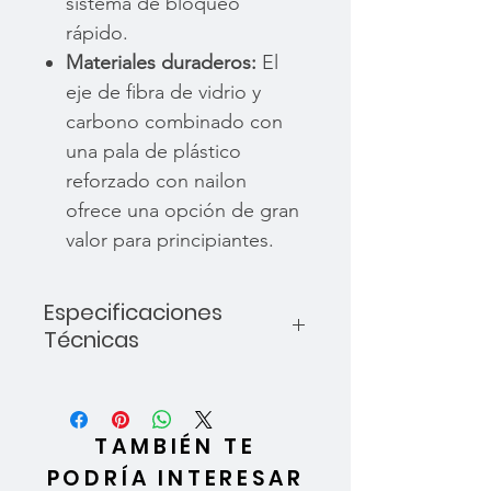
sistema de bloqueo
rápido.
Materiales duraderos:
El
eje de fibra de vidrio y
carbono combinado con
una pala de plástico
reforzado con nailon
ofrece una opción de gran
valor para principiantes.
Especificaciones
Técnicas
Superficie de la pala:
88
pulgadas cuadradas.
Longitud ajustable del eje:
TAMBIÉN TE
180-220 cm.
PODRÍA INTERESAR
Diámetro del eje:
28 mm.