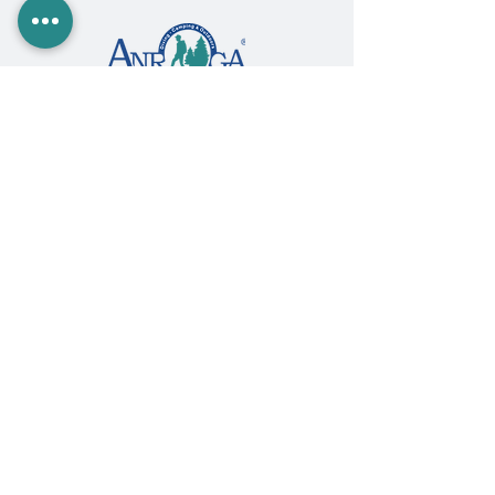
Paseo Álvaro Obregón #2140, La Paz, BCS,
MX 23000 |
612.122.4499
|
ventas@anrogasports.com
COMPRA EN ANROGA
Camping
Diving
Fishing
Surf & SUP
GoPro
Ropa & Accesorios