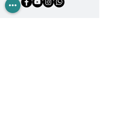
COMPRA EN ANROGA
Camping
Diving
Fishing
Surf & SUP
GoPro
Ropa & Accesorios
INFORMACIÓN
Quiénes somos
Políticas de Compra
Cambios y Devoluciones
Formas de Pago