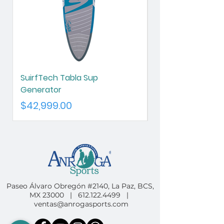
SuirfTech Tabla Sup
SurfTech Tabla S
Generator
Chameleon
Precio
Precio
$42,999.00
$42,999.00
Paseo Álvaro Obregón #2140, La Paz, BCS,
MX 23000 |
612.122.4499
|
ventas@anrogasports.com