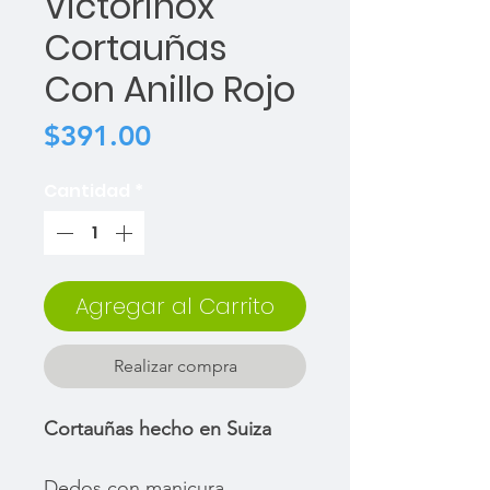
Victorinox
Cortauñas
Con Anillo Rojo
Precio
$391.00
Cantidad
*
Agregar al Carrito
Realizar compra
Cortauñas hecho en Suiza
Dedos con manicura