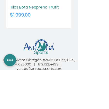
Tilos Bota Neopreno Trufit
Tilos Botin Neopre
3mm
Precio
$1,999.00
Precio
$1,700.00
Paseo Álvaro Obregón #2140, La Paz, BCS,
MX 23000 |
612.122.4499
|
ventas@anrogasports.com
COMPRA EN ANROGA
Camping