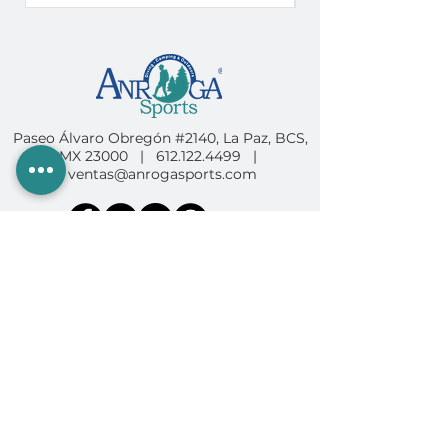
Paseo Álvaro Obregón #2140, La Paz, BCS,
MX 23000 |
612.122.4499
|
ventas@anrogasports.com
COMPRA EN ANROGA
Camping
Diving
Fishing
Surf & SUP
GoPro