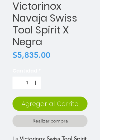
Victorinox
Navaja Swiss
Tool Spirit X
Negra
Precio
$5,835.00
Cantidad
*
Agregar al Carrito
Realizar compra
La
Victorinox Swiss Tool Spirit