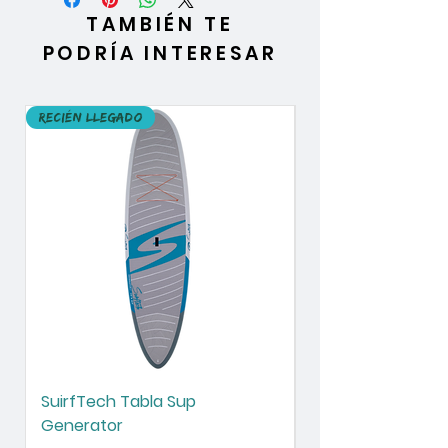
TAMBIÉN TE
PODRÍA INTERESAR
Recién llegado
Recién llegado
SuirfTech Tabla Sup
SurfTech Tabla S
Generator
Chameleon