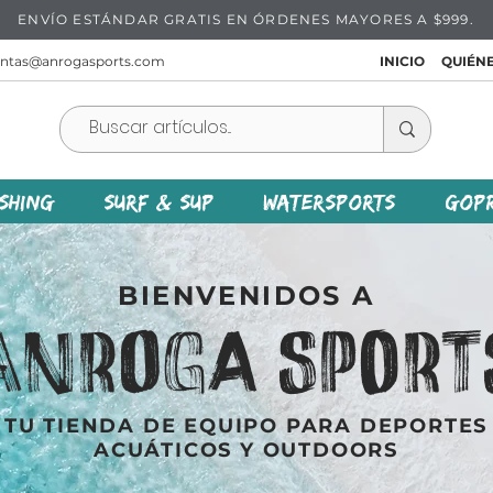
ENVÍO ESTÁNDAR GRATIS EN ÓRDENES MAYORES A $999.
entas@anrogasports.com
INICIO
QUIÉN
ISHING
SURF & SUP
WATERSPORTS
GOP
BIENVENIDOS A
ANROGA SPORT
TU TIENDA DE EQUIPO PARA DEPORTES
ACUÁTICOS Y OUTDOORS