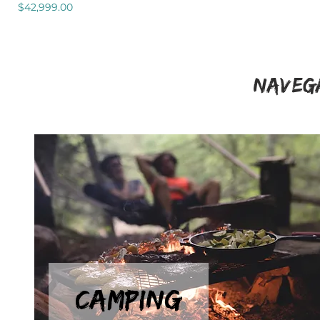
Precio
$42,999.00
NAVEGA
CAMPING