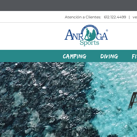
Atención a Clientes:
612.122.4499
|
v
CAMPING
DIVING
F