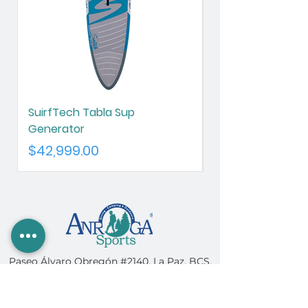
SuirfTech Tabla Sup
SurfTech Tabla S
Generator
Chameleon
Precio
Precio
$42,999.00
$42,999.00
Paseo Álvaro Obregón #2140, La Paz, BCS,
MX 23000 |
612.122.4499
|
ventas@anrogasports.com