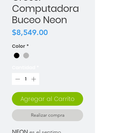
Computadora
Buceo Neon
Precio
$8,549.00
Color
*
Cantidad
*
Agregar al Carrito
Realizar compra
NEON
es el septimo